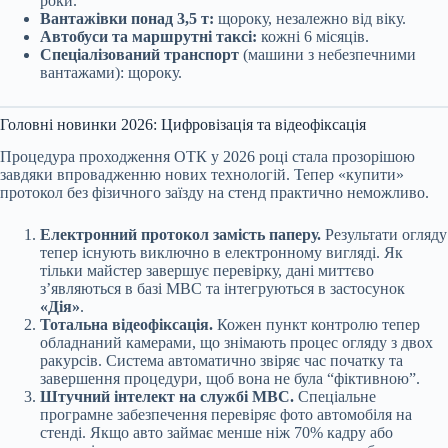
роки.
Вантажівки понад 3,5 т:
щороку, незалежно від віку.
Автобуси та маршрутні таксі:
кожні 6 місяців.
Спеціалізований транспорт
(машини з небезпечними
вантажами): щороку.
Головні новинки 2026: Цифровізація та відеофіксація
Процедура проходження ОТК у 2026 році стала прозорішою
завдяки впровадженню нових технологій. Тепер «купити»
протокол без фізичного заїзду на стенд практично неможливо.
Електронний протокол замість паперу.
Результати огляду
тепер існують виключно в електронному вигляді. Як
тільки майстер завершує перевірку, дані миттєво
з’являються в базі МВС та інтегруються в застосунок
«Дія»
.
Тотальна відеофіксація.
Кожен пункт контролю тепер
обладнаний камерами, що знімають процес огляду з двох
ракурсів. Система автоматично звіряє час початку та
завершення процедури, щоб вона не була “фіктивною”.
Штучний інтелект на службі МВС.
Спеціальне
програмне забезпечення перевіряє фото автомобіля на
стенді. Якщо авто займає менше ніж 70% кадру або