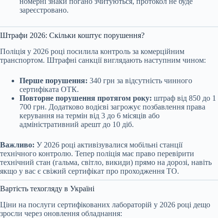
номерні знаки погано зчитуються, протокол не буде
зареєстровано.
Штрафи 2026: Скільки коштує порушення?
Поліція у 2026 році посилила контроль за комерційним
транспортом. Штрафні санкції виглядають наступним чином:
Перше порушення:
340 грн за відсутність чинного
сертифіката ОТК.
Повторне порушення протягом року:
штраф від 850 до 1
700 грн. Додатково водієві загрожує позбавлення права
керування на термін від 3 до 6 місяців або
адміністративний арешт до 10 діб.
Важливо:
У 2026 році активізувалися мобільні станції
технічного контролю. Тепер поліція має право перевірити
технічний стан (гальма, світло, викиди) прямо на дорозі, навіть
якщо у вас є свіжий сертифікат про проходження ТО.
Вартість техогляду в Україні
Ціни на послуги сертифікованих лабораторій у 2026 році дещо
зросли через оновлення обладнання: