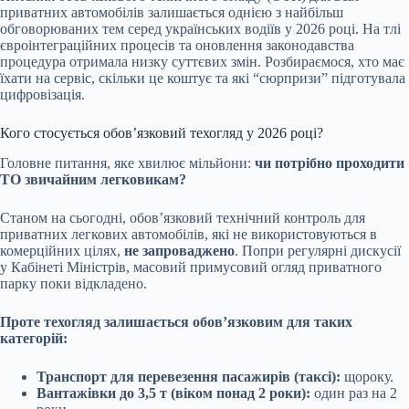
приватних автомобілів залишається однією з найбільш
обговорюваних тем серед українських водіїв у 2026 році. На тлі
євроінтеграційних процесів та оновлення законодавства
процедура отримала низку суттєвих змін. Розбираємося, хто має
їхати на сервіс, скільки це коштує та які “сюрпризи” підготувала
цифровізація.
Кого стосується обов’язковий техогляд у 2026 році?
Головне питання, яке хвилює мільйони:
чи потрібно проходити
ТО звичайним легковикам?
Станом на сьогодні, обов’язковий технічний контроль для
приватних легкових автомобілів, які не використовуються в
комерційних цілях,
не запроваджено
. Попри регулярні дискусії
у Кабінеті Міністрів, масовий примусовий огляд приватного
парку поки відкладено.
Проте техогляд залишається обов’язковим для таких
категорій:
Транспорт для перевезення пасажирів (таксі):
щороку.
Вантажівки до 3,5 т (віком понад 2 роки):
один раз на 2