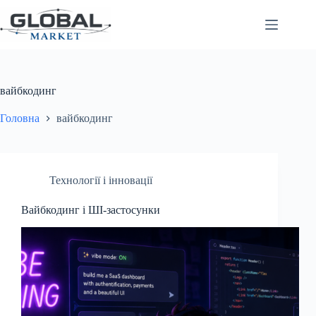
Перейти
до
вмісту
вайбкодинг
Головна
вайбкодинг
Технології і інновації
Вайбкодинг і ШІ-застосунки