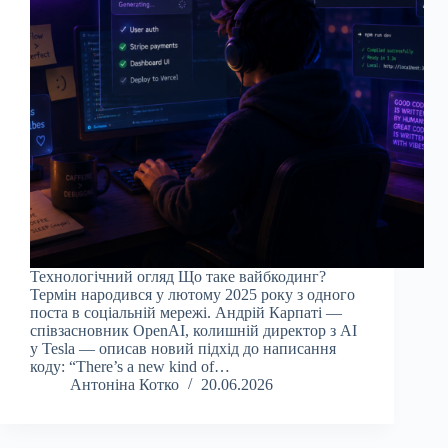
Технологічний огляд Що таке вайбкодинг?
Термін народився у лютому 2025 року з одного
поста в соціальній мережі. Андрій Карпаті —
співзасновник OpenAI, колишній директор з AI
у Tesla — описав новий підхід до написання
коду: “There’s a new kind of…
Антоніна Котко
20.06.2026